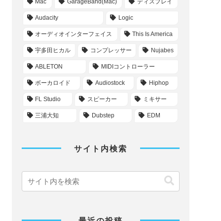
タグ
マスタリング
ボーカル録音講座
音圧
ボーカル
GrageBand(iOS)
ミックス
Cubase
ビート
ドラム
プロの使用機材
音楽ディストリビューション
マイク
Sonos
音楽配信
自作曲
ヘッドホン
入門書
トゥルーピーク
R&B
NATIVE INSTRUMENTS
EQ
Mac
GarageBand(Mac)
ディスプレイ
Audacity
Logic
オーディオインターフェイス
This Is America
宇多田ヒカル
コンプレッサー
Nujabes
ABLETON
MIDIコントローラー