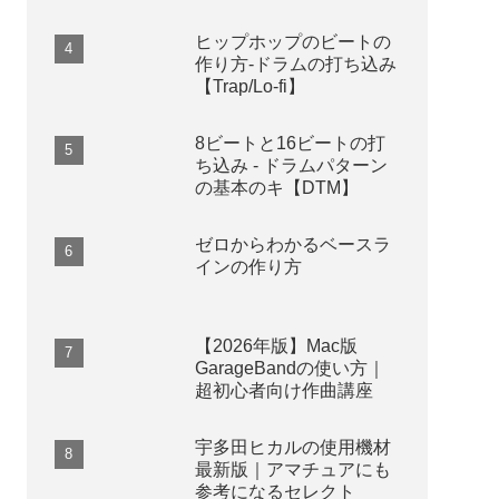
人気記事
【レビュー】DTM用に
Mac mini（2024・M4）
を買ってみた
ハウスのドラムパターン
の作り方【DTM／打ち込
み】
無料で使える音楽配信代
行サービス6選【オスス
メ】
ヒップホップのビートの
作り方-ドラムの打ち込み
【Trap/Lo-fi】
8ビートと16ビートの打