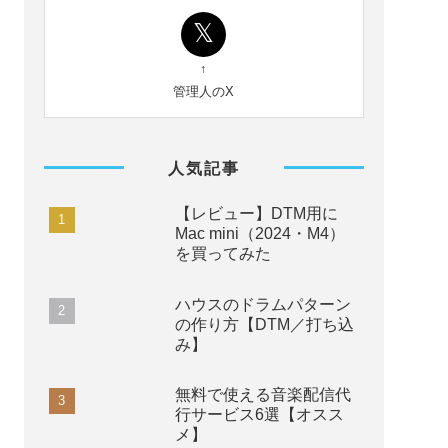
TeeTy
「DTM初心者のための省エネ作曲講座」管
理人。DTMライター。BNN新社と工学社
より
DTM初心者向けの書籍
を出していま
す。
サイトの内容に関しては「
このサイトにつ
いて
」をお読みください。
Arts:Out名義で
オリジナル曲を配信
してい
ます。
↑
管理人のX