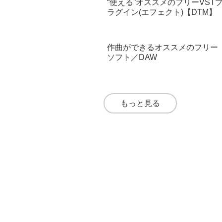
もっと見る
フリーソフト/フリープラグイン
“使える”フリーのVSTプラグイ
（インストゥルメント／ソフト
シンセ）
“使える”オススメのフリーVST
ラグイン(エフェクト)【DTM】
作曲ができるオススメのフリー
ソフト／DAW