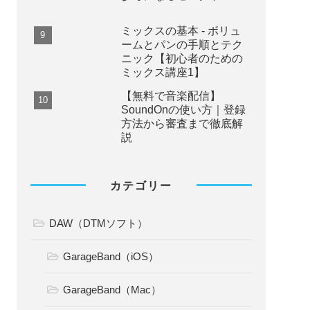
ち込み - ドラムパターン
の基本のキ【DTM】
ゼロからわかるベースラ
インの作り方
【2026年版】Mac版
GarageBandの使い方｜
超初心者向け作曲講座
宇多田ヒカルの使用機材
最新版｜アマチュアにも
参考になるセレクト
ミックスの基本 - ボリュ
ームとパンの手順とテク
ニック【初心者のための
ミックス講座1】
【無料で音楽配信】