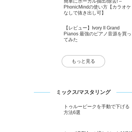
もっと見る
プラグイン/ソフトウェア音源
Synthesizer V Studio Proのイン
ストール＆AI Maiの登録方法
簡単にボーカル抽出/除去! –
PhonicMindの使い方【カラオケ
なしで抜き出し可】
【レビュー】Ivory II Grand
Pianos 最強のピアノ音源を買っ
てみた