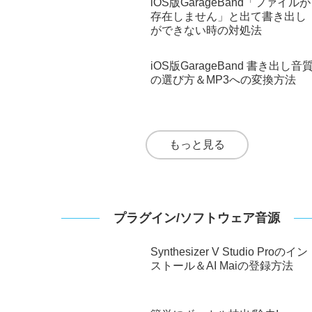
2025.06
DAW（DTMソフト）
Cubaseのセールはいつ？セール
情報と時期のまとめ【次のセー
ル予想あり】
iOS版GarageBand「ファイルが
存在しません」と出て書き出し
ができない時の対処法
iOS版GarageBand 書き出し音
の選び方＆MP3への変換方法