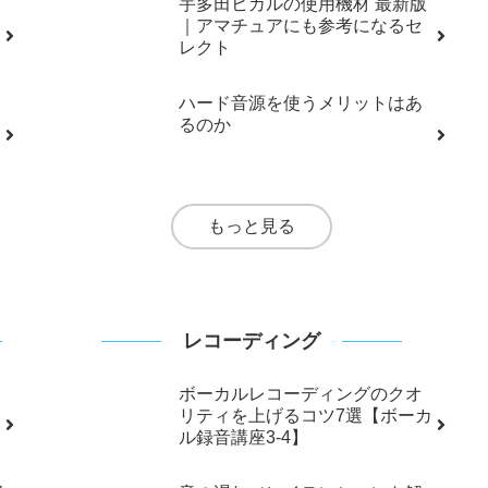
もっと見る
ハード（音楽機材・音源）
ヒット曲を創ったシンセプリセ
ット｜DX7・M1・TR-808使用曲
集
宇多田ヒカルの使用機材 最新版
｜アマチュアにも参考になるセ
レクト
ハード音源を使うメリットはあ
るのか