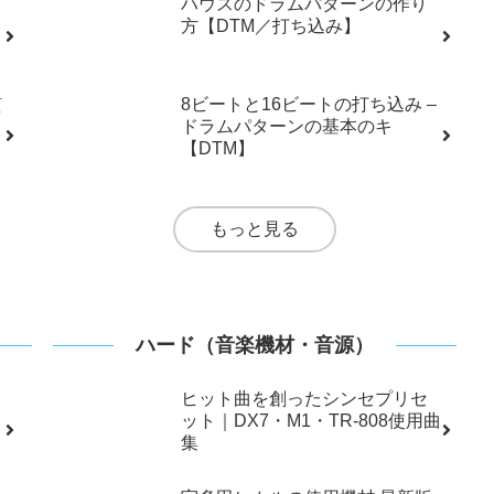
.26
2018.01.13
もっと見る
曲作りのテクニック
ヒップホップのビートの作り方-
ドラムの打ち込み【Trap/Lo-fi】
ハウスのドラムパターンの作り
方【DTM／打ち込み】
質
8ビートと16ビートの打ち込み –
ドラムパターンの基本のキ
【DTM】