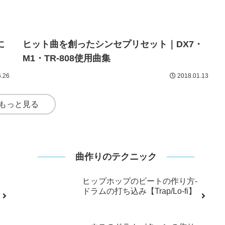
登録
壊れたSSD／HDDはどう処分する？データ消
去と安全なパソコン廃棄方法
.08
2025.09.02
ヒット曲を創ったシンセプリセット｜DX7・
に
M1・TR-808使用曲集