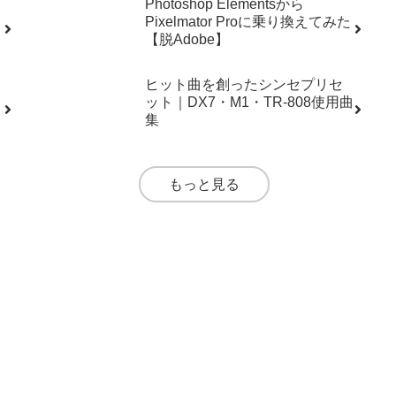
もっと見る
コラム
ン
「それ、AIで作ったんでし
ょ？」と言われる時代のDTMer
へ
プ
Photoshop Elementsから
Pixelmator Proに乗り換えてみた
【脱Adobe】
ヒット曲を創ったシンセプリセ
ット｜DX7・M1・TR-808使用曲
集