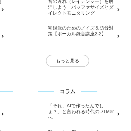
もっと見る
レコーディング
ボーカルレコーディングのクオ
リティを上げるコツ7選【ボーカ
ル録音講座3-4】
処
音の遅れ（レイテンシー）を解
消しよう｜バッファサイズとダ
イレクトモニタリング
ー
宅録派のためのノイズ＆防音対
策【ボーカル録音講座2-2】