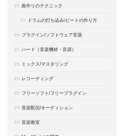
SoundOnの使い方｜登録
方法から審査まで徹底解
説
カテゴリー
DAW（DTMソフト）
GarageBand（iOS）
GarageBand（Mac）
曲作りのテクニック
ドラムの打ち込み/ビートの作り方
プラグイン/ソフトウェア音源