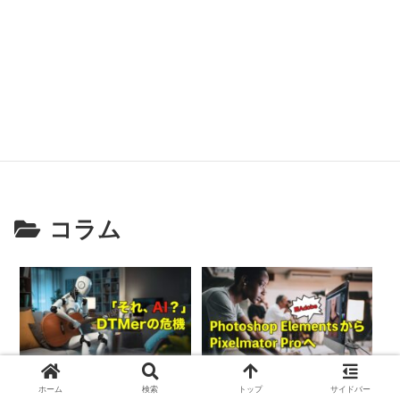
コラム
「それ、AIで作ったんで
Photoshop Elementsか
ホーム
検索
トップ
サイドバー
しょ？」と言われる時代
らPixelmator Proに乗り